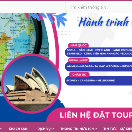
KHÁCH SẠN
DỊCH VỤ
THÔNG TIN HỮU ÍCH
TIN TỨC – SỰ KIỆ