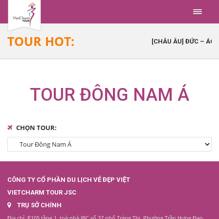
Menu
TOUR HOT:
[CHÂU ÂU] ĐỨC – ÁO –
TOUR ĐÔNG NAM Á
CHỌN TOUR:
CÔNG TY CỔ PHẦN DU LỊCH VẺ ĐẸP VIỆT
VIETCHARM TOUR JSC
TRỤ SỞ CHÍNH
Địa chỉ: P105 tầng 1, toà nhà IBC số 37 phố Tràng Thi, Phường Trần Hưng Đạo,