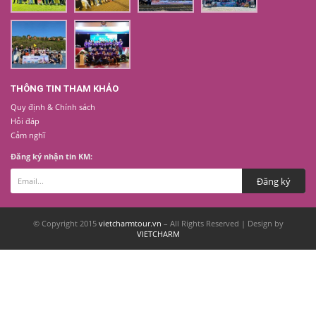
THÔNG TIN THAM KHẢO
Quy định & Chính sách
Hỏi đáp
Cảm nghĩ
Đăng ký nhận tin KM:
© Copyright 2015
vietcharmtour.vn
– All Rights Reserved | Design by
VIETCHARM