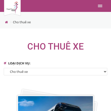
Menu
Cho thuê xe
CHO THUÊ XE
LOẠI DỊCH VỤ: