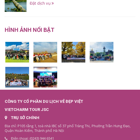
Đặt dịch vụ
HÌNH ẢNH NỔI BẬT
CÔNG TY CỔ PHẦN DU LỊCH VẺ ĐẸP VIỆT
VIETCHARM TOUR JSC
TRỤ SỞ CHÍNH
Địa chỉ: P105 tầng 1, toà nhà IBC số 37 phố Tràng Thi, Phường Trần Hưng Đạo,
Quận Hoàn Kiếm, Thành phố Hà Nội
Điện thoại: (0243) 944 6541