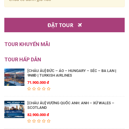
ĐẶT TOUR
Bạn phải
đăng nhập
để đăng nhận xét
TOUR KHUYẾN MÃI
TOUR HẤP DẪN
[CHÂU ÂU] ĐỨC – ÁO – HUNGARY – SÉC – BA LAN |
9N8Đ | TURKISH AIRLINES
71.900.000 đ
[CHÂU ÂU] VƯƠNG QUỐC ANH: ANH – XỨ WALES –
SCOTLAND
82.900.000 đ