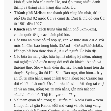
kinh tế, văn hóa của nước Úc, nơi tập trung nhiều danh
thắng và thắng cảnh hàng đầu nước Úc.
Thành phố Melbourne
thành phố cảng lớn nhất, thành
phố lớn thứ 02 nước Úc và cũng đã từng là thủ đô của Úc
từ 1901 đến 1927.
Khách sạn 4*
(cách trung tâm thành phố 3km-5km),
chuẩn quốc tế tại các thành phố lớn.
Các bữa ăn được bố trí hợp lý, xen kẽ thực đơn Âu Á với
mức ăn đảm bảo trung bình: 35Aud – 45Aud/khách/bữa,
kết hợp hài hòa thực đơn Á, Âu và người Úc bản địa.
Các bữa ăn nâng cấp, hứa hẹn là những kỷ niệm, những
trải nghiệm khó quên trong đời mỗi du khách: Ăn tối và
thưởng thức Show trình diễn đặc sắc, hoành tráng trên du
thuyền Sydney, ăn tối Hải Sản: Bào ngư, tôm hùm... hay
ăn tối tại nhà hàng sang chảnh trong sòng bạc Casino lâu
đời và lớn nhất nước Úc, ăn trưa hải sản tươi sống tại chợ
cá và ăn trưa, uống bia tại nhà hàng gần nhà hát con
sò...Lẩu đuôi bò, Thịt Kangaroo nướng....
Vé tham quan bên trong tại: Vườn thú Kaola Park – xem
Chuột túi và gấu Kaola, Đồi mỏ vàng và bảo tàng vàng,
vườn sinh thái Fitzoy Garden, du thuyền ngắm cầu cảng