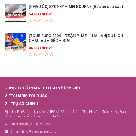
[CHÂU ÚC] SYDNEY – MELBOURNE (Bữa ăn cao cấp)
54.900.000 đ
[TOUR EURO 2024 – TRẬN PHÁP – HÀ LAN] DU LỊCH
CHÂU ÂU – SÉC – ĐỨC
96.800.000 đ
CÔNG TY CỔ PHẦN DU LỊCH VẺ ĐẸP VIỆT
VIETCHARM TOUR JSC
TRỤ SỞ CHÍNH
Địa chỉ: P105 tầng 1, toà nhà IBC số 37 phố Tràng Thi, Phường Trần Hưng Đạo,
Quận Hoàn Kiếm, Thành phố Hà Nội
Điện thoại: (0243) 944 6541
E-mail: info@vietcharmtour.vn