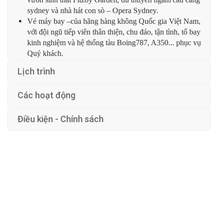
sydney và nhà hát con sò – Opera Sydney.
Vé máy bay –của hãng hàng không Quốc gia Việt Nam,
với đội ngũ tiếp viên thân thiện, chu đáo, tận tình, tổ bay
kinh nghiệm và hệ thống tàu Boing787, A350... phục vụ
Quý khách.
Lịch trình
Các hoạt động
Điều kiện - Chính sách
54.900
Nổi Bật
This page can't load Google Maps correctly.
OK
Do you own this website?