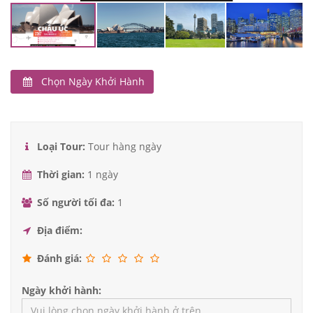
Chọn Ngày Khởi Hành
THÁNG 8 2026
Loại Tour:
Tour hàng ngày
T2
T3
T4
T5
T6
T7
CN
Thời gian:
1 ngày
Số người tối đa:
1
Địa điểm:
Đánh giá:
Ngày khởi hành: