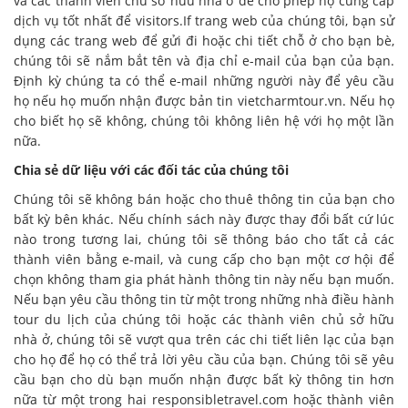
và các thành viên chủ sở hữu nhà ở để cho phép họ cung cấp
dịch vụ tốt nhất để visitors.If trang web của chúng tôi, bạn sử
dụng các trang web để gửi đi hoặc
chi tiết chỗ ở cho bạn bè,
chúng tôi sẽ nắm bắt tên và địa chỉ e-mail của bạn của bạn.
Định kỳ chúng ta có thể e-mail những người này để yêu cầu
họ nếu họ muốn nhận được bản tin vietcharmtour.vn.
Nếu họ
cho biết họ sẽ không, chúng tôi không liên hệ với họ một lần
nữa.
Chia sẻ dữ liệu với các đối tác của chúng tôi
Chúng tôi sẽ không bán hoặc cho thuê thông tin của bạn cho
bất kỳ bên khác.
Nếu chính sách này được thay đổi bất cứ lúc
nào trong tương lai, chúng tôi sẽ thông báo cho tất cả các
thành viên bằng e-mail, và cung cấp cho bạn một cơ hội để
chọn không tham gia phát hành thông tin này nếu bạn muốn.
Nếu bạn yêu cầu thông tin từ một trong những nhà điều hành
tour du lịch của chúng tôi hoặc các thành viên chủ sở hữu
nhà ở, chúng tôi sẽ vượt qua trên các chi tiết liên lạc của bạn
cho họ để họ có thể trả lời yêu cầu của bạn.
Chúng tôi sẽ yêu
cầu bạn cho dù bạn muốn nhận được bất kỳ thông tin hơn
nữa từ một trong hai responsibletravel.com hoặc thành viên