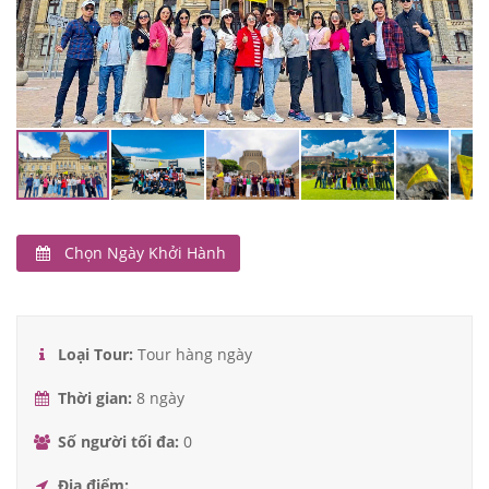
Chọn Ngày Khởi Hành
THÁNG 8 2026
Loại Tour:
Tour hàng ngày
T2
T3
T4
T5
T6
T7
CN
Thời gian:
8 ngày
Số người tối đa:
0
Địa điểm: