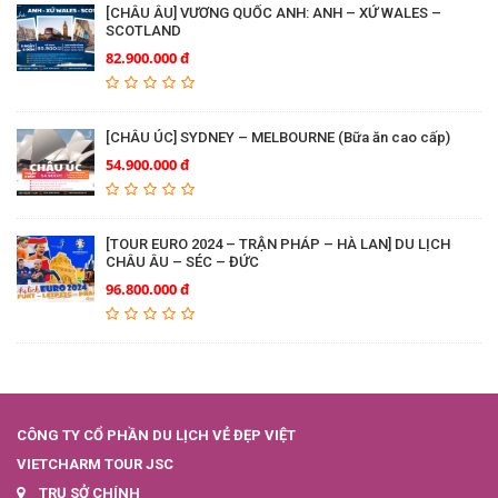
[CHÂU ÂU] VƯƠNG QUỐC ANH: ANH – XỨ WALES –
SCOTLAND
82.900.000 đ
[CHÂU ÚC] SYDNEY – MELBOURNE (Bữa ăn cao cấp)
54.900.000 đ
[TOUR EURO 2024 – TRẬN PHÁP – HÀ LAN] DU LỊCH
CHÂU ÂU – SÉC – ĐỨC
96.800.000 đ
CÔNG TY CỔ PHẦN DU LỊCH VẺ ĐẸP VIỆT
VIETCHARM TOUR JSC
TRỤ SỞ CHÍNH