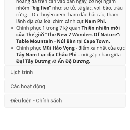
hoang dã trên cạn vào ban ngày, cơ hội ngắm
nhóm
“big five”
như: sư tử, tê giác, voi, báo, trâu
rừng.
- Du thuyền xem thăm đảo hải cẩu, thăm
lãnh địa của loài chim cánh cụt
Nam Phi.
Chinh phục 1 trong 7 kỳ quan
Thiên nhiên mới
của Thế giới “The New 7 Wonders Of Nature”:
Table Mountain - Núi Bàn
tại
Cape Town.
Chinh phục
Mũi Hảo Vọng
- điểm xa nhất của cực
Tây Nam Lục địa Châu Phi
– nơi gặp nhau giữa
Đại Tây Dương
và
Ấn Độ Dương.
Lịch trình
Các hoạt động
Điều kiện - Chính sách
69.500