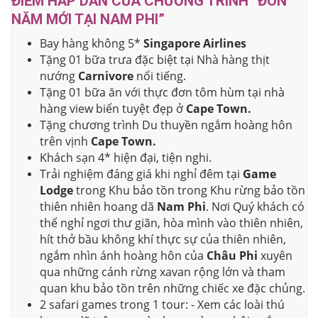
ĐIỂM HẤP
DẪN CỦA CHƯƠNG TRÌNH
“ĐÓN
NĂM MỚI TẠI NAM PHI”
Bay hàng không 5*
Singapore Airlines
Tặng 01 bữa trưa đặc biệt tại Nhà hàng thịt
nướng
Carnivore
nổi tiếng.
Tặng 01 bữa ăn với thực đơn tôm hùm tại nhà
hàng view biển tuyệt đẹp ở
Cape Town.
Tặng chương trình Du thuyền ngắm hoàng hôn
trên vịnh
Cape Town.
Khách sạn 4* hiện đại, tiện nghi.
Trải nghiệm đáng giá khi nghỉ đêm tại
Game
Lodge
trong Khu bảo tồn trong Khu rừng bảo tồn
thiên nhiên hoang dã
Nam Phi
. Nơi Quý khách có
thể nghỉ ngơi thư giãn, hòa mình vào thiên nhiên,
hít thở bầu không khí thực sự của thiên nhiên,
ngắm nhìn ánh hoàng hôn của
Châu Phi
xuyên
qua những cánh rừng xavan rộng lớn và tham
quan khu bảo tồn trên những chiếc xe đặc chủng.
2 safari games trong 1 tour:
- Xem các loài thú