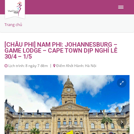
Menu
Trang chủ
[CHÂU PHI] NAM PHI: JOHANNESBURG –
GAME LODGE – CAPE TOWN DỊP NGHỈ LỄ
30/4 – 1/5
Lịch trình: 8 ngày 7 đêm
Điểm Khởi Hành: Hà Nội