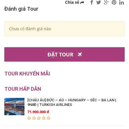
Chia sẻ
Đánh giá Tour
Chưa có đánh giá nào
ĐẶT TOUR
Bạn phải
đăng nhập
để đăng nhận xét
TOUR KHUYẾN MÃI
TOUR HẤP DẪN
[CHÂU ÂU] ĐỨC – ÁO – HUNGARY – SÉC – BA LAN |
9N8Đ | TURKISH AIRLINES
71.900.000 đ