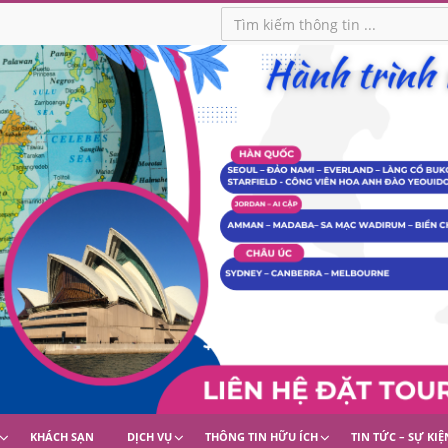
KHÁCH SẠN
DỊCH VỤ
THÔNG TIN HỮU ÍCH
TIN TỨC – SỰ KIỆ