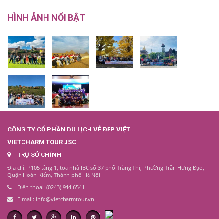
HÌNH ẢNH NỔI BẬT
CÔNG TY CỔ PHẦN DU LỊCH VẺ ĐẸP VIỆT
VIETCHARM TOUR JSC
TRỤ SỞ CHÍNH
Địa chỉ: P105 tầng 1, toà nhà IBC số 37 phố Tràng Thi, Phường Trần Hưng Đạo,
Quận Hoàn Kiếm, Thành phố Hà Nội
Điện thoại: (0243) 944 6541
E-mail: info@vietcharmtour.vn