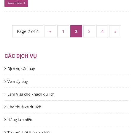
Xem thêm
Page 2 of 4
«
1
2
3
4
»
CÁC DỊCH VỤ
Dịch vụ sân bay
Vé máy bay
Làm Visa cho khách du lịch
Cho thuê xe du lịch
Hàng lưu niệm
Tổ chức hội thảo, sự kiện