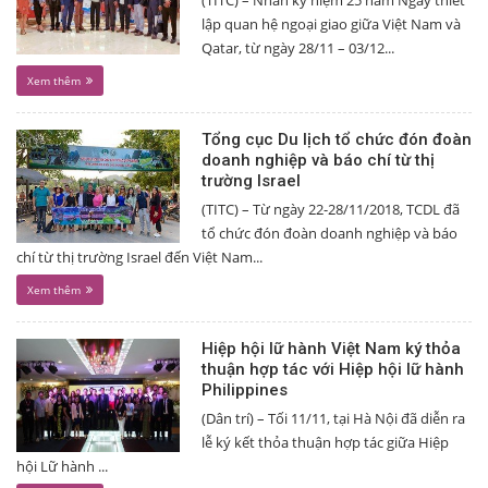
(TITC) – Nhân kỷ niệm 25 năm Ngày thiết
lập quan hệ ngoại giao giữa Việt Nam và
Qatar, từ ngày 28/11 – 03/12...
Xem thêm
Tổng cục Du lịch tổ chức đón đoàn
doanh nghiệp và báo chí từ thị
trường Israel
(TITC) – Từ ngày 22-28/11/2018, TCDL đã
tổ chức đón đoàn doanh nghiệp và báo
chí từ thị trường Israel đến Việt Nam...
Xem thêm
Hiệp hội lữ hành Việt Nam ký thỏa
thuận hợp tác với Hiệp hội lữ hành
Philippines
(Dân trí) – Tối 11/11, tại Hà Nội đã diễn ra
lễ ký kết thỏa thuận hợp tác giữa Hiệp
hội Lữ hành ...