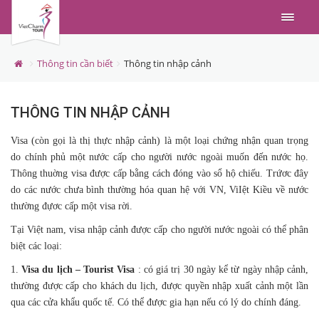
Menu
Thông tin cần biết
Thông tin nhập cảnh
THÔNG TIN NHẬP CẢNH
Visa (còn gọi là thị thực nhập cảnh) là một loại chứng nhận quan trọng
do chính phủ một nước cấp cho người nước ngoài muốn đến nước họ.
Thông thuờng visa được cấp bằng cách đóng vào sổ hộ chiếu. Trứơc đây
do các nước chưa bình thường hóa quan hệ với VN, ViIệt Kiều về nước
thường đựơc cấp một visa rời.
Tại Việt nam, visa nhập cảnh được cấp cho người nước ngoài có thể phân
biệt các loại:
1.
Visa du lịch – Tourist Visa
: có giá trị 30 ngày kể từ ngày nhập cảnh,
thường được cấp cho khách du lịch, được quyền nhập xuất cảnh một lần
qua các cửa khẩu quốc tế. Có thể được gia hạn nếu có lý do chính đáng.