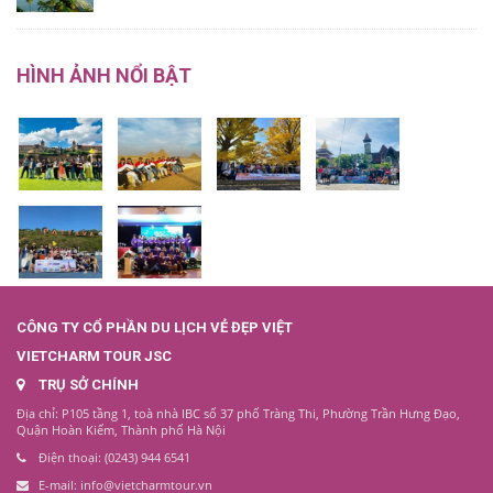
HÌNH ẢNH NỔI BẬT
CÔNG TY CỔ PHẦN DU LỊCH VẺ ĐẸP VIỆT
VIETCHARM TOUR JSC
TRỤ SỞ CHÍNH
Địa chỉ: P105 tầng 1, toà nhà IBC số 37 phố Tràng Thi, Phường Trần Hưng Đạo,
Quận Hoàn Kiếm, Thành phố Hà Nội
Điện thoại: (0243) 944 6541
E-mail: info@vietcharmtour.vn