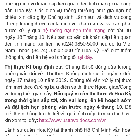
những dịch vụ khẩn cấp liên quan đến tính mạng của công
dân Hoa Kỳ. Các dịch vụ thông thường như gia hạn hộ
chiếu, xin cấp giấy Chứng sinh Lãnh sự, và dịch vụ công
chứng không được coi là dịch vụ khẩn cấp và và cần phải
được xử lý qua
hệ thống đặt hẹn trên mạng
bắt đầu từ
ngày 18 Tháng 10. Nếu bạn có vấn đề khẩn cấp liên quan
đến tính mạng, xin liên hệ (024) 3850-5000 nếu gọi từ Việt
Nam hoặc (84-24) 3850-5000 từ Hoa Kỳ. Để biết thêm
thông tin, xin liên hệ với chúng tôi
tại đây
.
Thị thực Không định cư:
Chúng tôi sẽ đóng cửa không
phỏng vấn đối với Thị thực Không định cư từ ngày 7 đến
ngày 17 tháng 10 năm 2019. Chúng tôi vẫn xử lý thị thực
làm mới theo đường bưu điện và thị thực Ngoại giao/Công
vụ trong thời gian này.
Nếu quý vị cần thị thực đi Hoa Kỳ
trong thời gian sắp tới, xin vui lòng lên kế hoạch sớm
và đặt lịch hẹn phỏng vấn trước ngày 4 tháng 10.
Để
biết thêm thông tin chi tiết về quá trình nộp đơn xin thị thực,
xin xem tại đây:
http://www.ustraveldocs.com/vn
.
Lãnh sự quán Hoa Kỳ tại thành phố Hồ Chí Minh vẫn hoạt