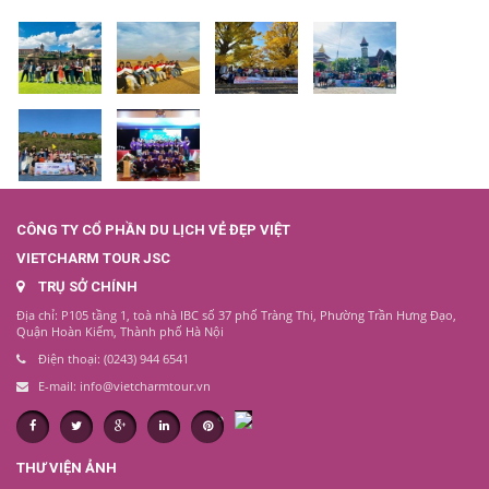
CÔNG TY CỔ PHẦN DU LỊCH VẺ ĐẸP VIỆT
VIETCHARM TOUR JSC
TRỤ SỞ CHÍNH
Địa chỉ: P105 tầng 1, toà nhà IBC số 37 phố Tràng Thi, Phường Trần Hưng Đạo,
Quận Hoàn Kiếm, Thành phố Hà Nội
Điện thoại: (0243) 944 6541
E-mail: info@vietcharmtour.vn
THƯ VIỆN ẢNH