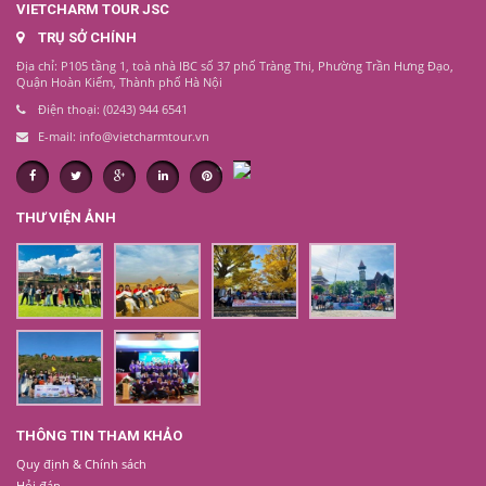
VIETCHARM TOUR JSC
TRỤ SỞ CHÍNH
Địa chỉ: P105 tầng 1, toà nhà IBC số 37 phố Tràng Thi, Phường Trần Hưng Đạo,
Quận Hoàn Kiếm, Thành phố Hà Nội
Điện thoại: (0243) 944 6541
E-mail: info@vietcharmtour.vn
THƯ VIỆN ẢNH
THÔNG TIN THAM KHẢO
Quy định & Chính sách
Hỏi đáp