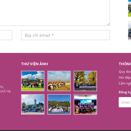
THƯ VIỆN ẢNH
THÔNG
Quy địn
Hỏi đáp
Cảm ng
hi,
 phố Hà
Đăng ký