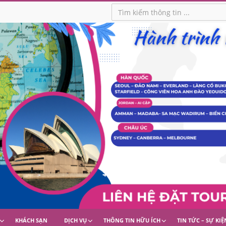
KHÁCH SẠN
DỊCH VỤ
THÔNG TIN HỮU ÍCH
TIN TỨC – SỰ KIỆ