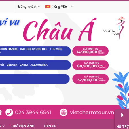
Đăng nhập
Tiếng Việt
English
N
THƯ VIỆN ẢNH
LIÊN HỆ
HỖ TRỢ