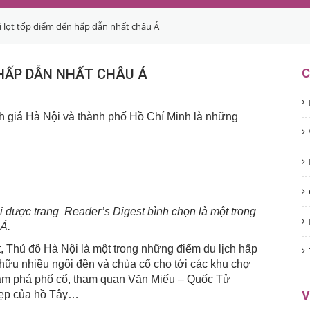
 lọt tốp điểm đến hấp dẫn nhất châu Á
 HẤP DẪN NHẤT CHÂU Á
C
h giá Hà Nội và thành phố Hồ Chí Minh là những
i được trang Reader’s Digest bình chọn là một trong
Á.
 Thủ đô Hà Nội là một trong những điểm du lịch hấp
hữu nhiều ngôi đền và chùa cổ cho tới các khu chợ
hám phá phố cổ, tham quan Văn Miếu – Quốc Tử
V
đẹp của hồ Tây…