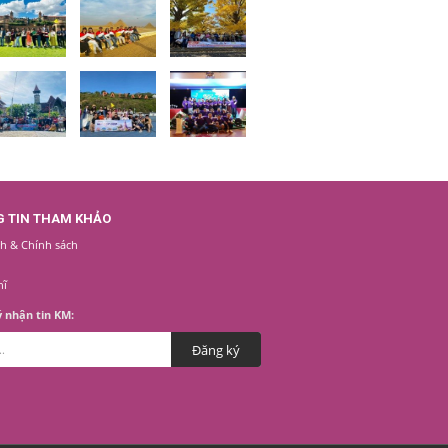
 TIN THAM KHẢO
h & Chính sách
hĩ
 nhận tin KM: