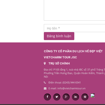
CÔNG TY CỔ PHẦN DU LỊCH VẺ ĐẸP VIỆT
VIETCHARM TOUR JSC
TRỤ SỞ CHÍNH
Địa chỉ: P105 tầng 1, toà nhà IBC số 37 phố Tràng T
Phường Trần Hưng Đạo, Quận Hoàn Kiếm, Thành
Nội
Điện thoại: (0243) 944 6541
E-mail: info@vietcharmtour.vn