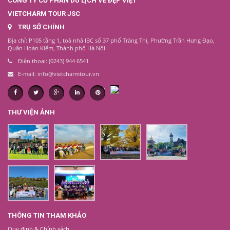
CÔNG TY CỔ PHẦN DU LỊCH VẺ ĐẸP VIỆT
VIETCHARM TOUR JSC
TRỤ SỞ CHÍNH
Địa chỉ: P105 tầng 1, toà nhà IBC số 37 phố Tràng Thi, Phường Trần Hưng Đạo,
Quận Hoàn Kiếm, Thành phố Hà Nội
Điện thoại: (0243) 944 6541
E-mail: info@vietcharmtour.vn
THƯ VIỆN ẢNH
THÔNG TIN THAM KHẢO
Quy định & Chính sách