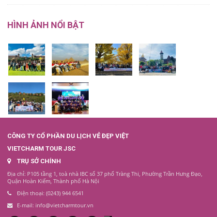
HÌNH ẢNH NỔI BẬT
CÔNG TY CỔ PHẦN DU LỊCH VẺ ĐẸP VIỆT
VIETCHARM TOUR JSC
TRỤ SỞ CHÍNH
Địa chỉ: P105 tầng 1, toà nhà IBC số 37 phố Tràng Thi, Phường Trần Hưng Đạo,
Quận Hoàn Kiếm, Thành phố Hà Nội
Điện thoại: (0243) 944 6541
E-mail: info@vietcharmtour.vn