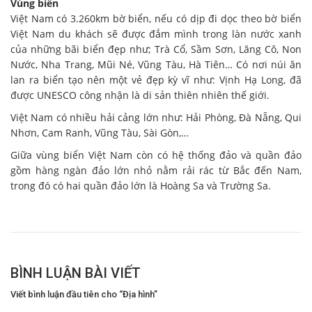
Vùng biển
Việt Nam có 3.260km bờ biển, nếu có dịp đi dọc theo bờ biển
Việt Nam du khách sẽ được đắm mình trong làn nước xanh
của những bãi biển đẹp như; Trà Cổ, Sầm Sơn, Lăng Cô, Non
Nước, Nha Trang, Mũi Né, Vũng Tàu, Hà Tiên… Có nơi núi ăn
lan ra biển tạo nên một vẻ đẹp kỳ vĩ như: Vịnh Hạ Long, đã
được UNESCO công nhận là di sản thiên nhiên thế giới.
Việt Nam có nhiều hải cảng lớn như: Hải Phòng, Đà Nẵng, Qui
Nhơn, Cam Ranh, Vũng Tàu, Sài Gòn,…
Giữa vùng biển Việt Nam còn có hệ thống đảo và quần đảo
gồm hàng ngàn đảo lớn nhỏ nằm rải rác từ Bắc đến Nam,
trong đó có hai quần đảo lớn là Hoàng Sa và Trường Sa.
BÌNH LUẬN BÀI VIẾT
Viết bình luận đầu tiên cho “Địa hình”