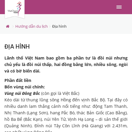
Menu
Hướng dẫn du lịch
Địa hình
ĐỊA HÌNH
Lãnh thổ Việt Nam bao gồm ba phần tư là đồi núi nhưng
chủ yếu là đồi núi thấp, hai đồng bằng lớn, nhiều sông, ngòi
và có bờ biển dài.
Phần đất liền
Bốn vùng núi chính:
Vùng núi Đông Bắc
(còn gọi là Việt Bắc)
Kéo dài từ thung lũng sông Hồng đến vịnh Bắc Bộ. Tại đây có
nhiều danh lam thắng cảnh nổi tiếng như: động Tam Thanh,
Nhị Thanh (Lạng Sơn), hang Pắc Bó, thác Bản Giốc (Cao Bằng),
hồ Ba Bể (Bắc Kạn), núi Yên Tử, Vịnh Hạ Long – di sản thế giới
(Quảng Ninh). Đỉnh núi Tây Côn Lĩnh (Hà Giang) với 2.431m,