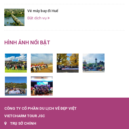
Vé máy bay đi Huế
Đặt dịch vụ
HÌNH ẢNH NỔI BẬT
CÔNG TY CỔ PHẦN DU LỊCH VẺ ĐẸP VIỆT
VIETCHARM TOUR JSC
TRỤ SỞ CHÍNH