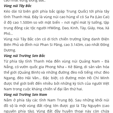
cao nhất vùng Đông Bắc.
Vùng núi Tây Bắc
Kéo dài từ biên giới phía bắc (giáp Trung Quốc) tới phía tây
tỉnh Thanh Hoá. Đây là vùng núi cao hùng vĩ có Sa Pa (Lào Cai)
ở độ cao 1.500m so với mặt biển – nơi nghỉ mát lý tưởng, tập
trung đông các tộc người H’Mông, Dao, Kinh, Tày, Giáy, Hoa, Xá
Phó…
Vùng núi Tây Bắc còn có di tích chiến trường lừng danh Điện
Biên Phủ và đỉnh núi Phan Si Păng, cao 3.143m, cao nhất Đông
Dương.
Vùng núi Trường Sơn Bắc
Từ phía tây tỉnh Thanh Hóa đến vùng núi Quảng Nam – Đà
Nẵng, có vườn quốc gia Phong Nha – Kẻ Bàng, di sản văn hóa
thế giới (Quảng Bình) và những đường đèo nổi tiếng như: đèo
Ngang, đèo Hải Vân… Đặc biệt, có đường mòn Hồ Chí Minh
được thế giới biết đến nhiều bởi những kỳ tích của người Việt
Nam trong cuộc kháng chiến vĩ đại lần thứ hai.
Vùng núi Trường Sơn Nam
Nằm ở phía tây các tỉnh Nam Trung Bộ. Sau những khối núi
đồ sộ là một vùng đất rộng lớn được gọi là Tây Nguyên (cao
nguyên phía tây). Vùng đất đầy huyền thoại này còn chứa