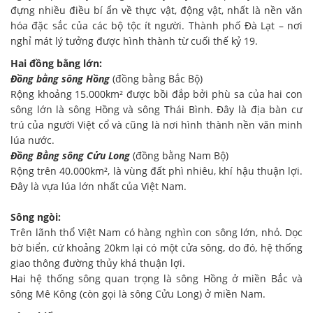
đựng nhiều điều bí ẩn về thực vật, động vật, nhất là nền văn
hóa đặc sắc của các bộ tộc ít người. Thành phố Đà Lạt – nơi
nghỉ mát lý tưởng được hình thành từ cuối thế kỷ 19.
Hai đồng bằng lớn:
Đồng bằng sông Hồng
(đồng bằng Bắc Bộ)
Rộng khoảng 15.000km² được bồi đắp bởi phù sa của hai con
sông lớn là sông Hồng và sông Thái Bình. Đây là địa bàn cư
trú của người Việt cổ và cũng là nơi hình thành nền văn minh
lúa nước.
Đồng Bằng sông Cửu Long
(đồng bằng Nam Bộ)
Rộng trên 40.000km², là vùng đất phì nhiêu, khí hậu thuận lợi.
Đây là vựa lúa lớn nhất của Việt Nam.
Sông ngòi:
Trên lãnh thổ Việt Nam có hàng nghìn con sông lớn, nhỏ. Dọc
bờ biển, cứ khoảng 20km lại có một cửa sông, do đó, hệ thống
giao thông đường thủy khá thuận lợi.
Hai hệ thống sông quan trọng là sông Hồng ở miền Bắc và
sông Mê Kông (còn gọi là sông Cửu Long) ở miền Nam.